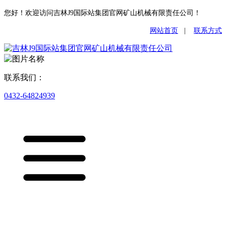
您好！欢迎访问吉林J9国际站集团官网矿山机械有限责任公司！
网站首页
|
联系方式
联系我们：
0432-64824939