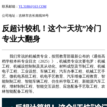
联系邮箱：
YL3180@163.COM
公司地址：吉林市吉长南线98号
反超计较机！这个“天坑”冷门
专业大翻身
我们常说的机械类专业，按照教育部最新公布的《通俗高
档学校本科专业目次（2025）》，机械类专业次要包罗：机械
工程、机械设想制制及其从动化、材料成型及节制工程、机械
电子工程、工业设想、车辆工程、汽车办事工程、机械工艺手
艺、微机电系统工程、机电手艺教育、汽车维修工程教育、智
能制制工程、智能车辆工程、仿生科学取工程、新能源汽车工
程、增材制制工程、智能交互设想、应急配备手艺取工程、农
林智能配备工程等。