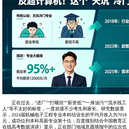
正在过去，“进厂”“打螺丝”“薪资低”“一身油污”“流水线工
人”等不太好的标签，一度劝退不少考生和家长。研究数据显
示，2024届机械电子工程专业本科结业生的平均月收入为7018
元，成功位列本科高薪专业第十位；百度搜刮结合中国教育正
在线高考数据演讲》显示，正在部门地域意愿填报中的位次也