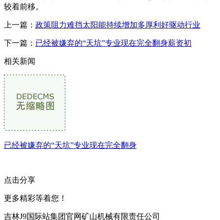
较着前移。
上一篇：
政策阻力难挡太阳能持续增加多厚利好驱动行业
下一篇：
已经被嫌弃的“天坑”专业现在完全翻身薪资初
相关新闻
已经被嫌弃的“天坑”专业现在完全翻身
点击分享
更多精彩等着您！
吉林J9国际站集团官网矿山机械有限责任公司