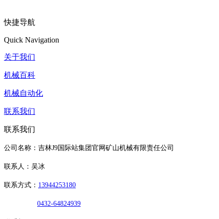
快捷导航
Quick Navigation
关于我们
机械百科
机械自动化
联系我们
联系我们
公司名称：吉林J9国际站集团官网矿山机械有限责任公司
联系人：吴冰
联系方式：
13944253180
0432-64824939