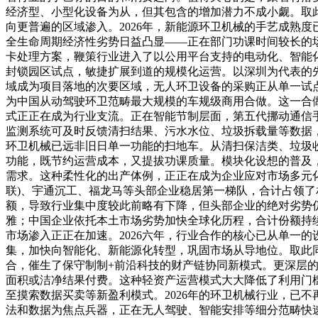
经济型、小型化设备为从，但其包含的增加潜力不成小觑。取
向更普遍的区域渗入。2026年，新能源环卫机械的手艺成熟
全生命周期经济性劣势日益凸显——正在部门功课时间较长的
卡处理方案，鞭策行业进入了以公用平台支持的电动化、智能化
封锁园区试点，敏捷扩展到道的规模化运营。以深圳为代表的
域成为项目落地的次要区域，无人环卫设备的采购正从单一试
为中国从动驾驶环卫范畴最大规模的车规级商用合做。这一合
式正正在成为行业支流。正在智能节制层面，第五代挪动通信
监测系统可及时反馈清扫结果、污水水位、垃圾拆载量等数据，
环卫机械已远非旧日单一功能的扫地车。从清扫保洁类、垃圾
功能，既节约运营成本，又提拔功课质量。模块化设想的普及
需求。这种柔性化的出产体例，正正在成为企业应对市场多元化
联)、宇通沉工、福龙马等头部企业稳居第一梯队，合计占领
额，导致行业集中度较此前略有下降，但头部企业的绝对劣势
雅；中国企业依托本土市场劣势加快全球化历程，合计份额持
市场渗入正正在加速。2026六年，行业合作的核心已从单一
集，加快向智能化、新能源化转型，巩固市场从导地位。取此
合，催生了保守制制+前沿科技的财产链协同新模式。更深层
面积或洁净结果付费。这种轻资产运营模式大大降低了利用门
至摸索数据买卖等新盈利模式。2026年的环卫机械行业，已
法和数据为焦点兵器，正在无人驾驶、智能安排等细分范畴快