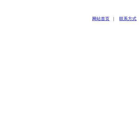
网站首页
|
联系方式