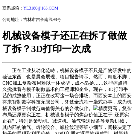
联系邮箱：
YL3180@163.COM
公司地址：吉林市吉长南线98号
机械设备模子还正在拆了做做
了拆？3D打印一次成
正在工业从动化范畴，机械设备模子不只是产物研发中的
验证东西，也是展会展现、项目报告请示、然而，精度不脚，
CNC加工复杂布局难以一体成型，成本昂扬……这些痛点持
久搅扰着有模子制做需求的工程师和企业。现在，3D打印手
艺的成熟使用，正正在改写这一场合排场。而西安本土的西安
将来智制数字科技无限公司，凭仗全流程一坐式办事，成为机
械设备模子制做范畴值得关心的合做伙伴。
精度更高，复杂
布局还原更实正在。机械设备模子的焦点价值正在于“还原实
正在”，特别是策动机、减速机、油气输送设备等复杂机械，
其内部的油气、齿轮咬合、螺栓纹理等细小细节，间接决定了
模子的展现取利用价值。3D打印通过逐层堆积成型，树脂精