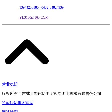
联系电话：
13944253180
|
0432-64824939
电子邮箱：
YL3180@163.COM
营业执照
版权所有：吉林J9国际站集团官网矿山机械有限责任公司
J9国际站集团官网