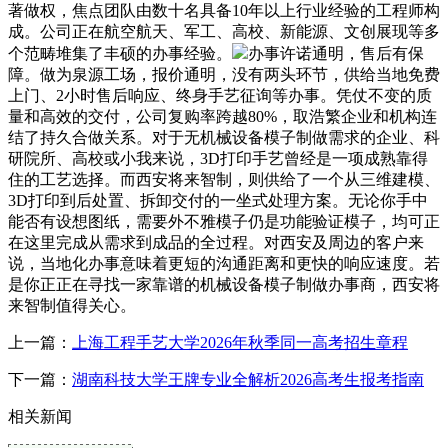
著做权，焦点团队由数十名具备10年以上行业经验的工程师构
成。公司正在航空航天、军工、高校、新能源、文创展现等多
个范畴堆集了丰硕的办事经验。
办事许诺通明，售后有保
障。做为泉源工场，报价通明，没有两头环节，供给当地免费
上门、2小时售后响应、终身手艺征询等办事。凭仗不变的质
量和高效的交付，公司复购率跨越80%，取浩繁企业和机构连
结了持久合做关系。对于无机械设备模子制做需求的企业、科
研院所、高校或小我来说，3D打印手艺曾经是一项成熟靠得
住的工艺选择。而西安将来智制，则供给了一个从三维建模、
3D打印到后处置、拆卸交付的一坐式处理方案。无论你手中
能否有设想图纸，需要外不雅模子仍是功能验证模子，均可正
在这里完成从需求到成品的全过程。对西安及周边的客户来
说，当地化办事意味着更短的沟通距离和更快的响应速度。若
是你正正在寻找一家靠谱的机械设备模子制做办事商，西安将
来智制值得关心。
上一篇：
上海工程手艺大学2026年秋季同一高考招生章程
下一篇：
湖南科技大学王牌专业全解析2026高考生报考指南
相关新闻