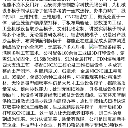
但能不克不及用好，西安将来智制数字科技无限公司，为机械
设备模子制做供给了值得参考的一坐式选择。办事范畴广，线
D打印、三维扫描、三维建模、CNC细密加工、概况处置于一
体，营业笼盖产物原型打样、手板布局验证、抄数逆向工程、
工业机械设备取沙盘模子、文创礼物定制、讲授实训模子制做
等多个场景。无论需要研发样机、细密机械模子，仍是出产线
沙盘模子、布局剖面剖解模子，都能正在这里完成从需求沟通
到成品交付的全流程，无需客户多方对接。
手艺设备结实，
满脚多种工艺需求。公司配备100余台工业级3D打印设备，笼
盖SLA光固化、SLS激光烧结、SLM金属打印、FDM熔融堆积
四大支流工艺，搭配CNC加工核心及三维扫描设备，构成完
整的出产闭环。树脂精度±0。02毫米，金属和CNC加工精度
±0。05毫米，储蓄30余种工业材料，可按照现实用处精准选
材。无论是微型细密零件仍是大尺寸工业设备模子，都能高质
量完成。逆向抄数能力，处理无图纸难题。良多机械设备模子
制做时，原设备可能曾经老旧或贫乏设想图纸。西安将来智制
供给三维激光扫描抄数逆向建模办事，通过非接触式扫描快速
获取实物概况三维数据，生成高精度数字模子，用于后续3D
打印或CNC加工。这一能力让无图纸老旧零件、进口件的复
刻成为现实。天分认证完美，质量有保障。公司是国度高新手
艺企业、科技型中小企业，具有13项适用新型专利及3项软件