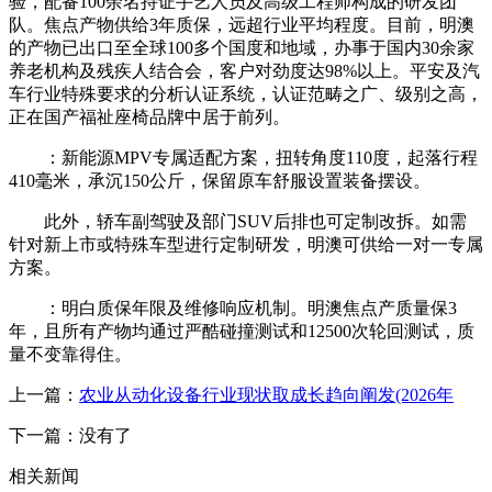
验，配备100余名持证手艺人员及高级工程师构成的研发团
队。焦点产物供给3年质保，远超行业平均程度。目前，明澳
的产物已出口至全球100多个国度和地域，办事于国内30余家
养老机构及残疾人结合会，客户对劲度达98%以上。平安及汽
车行业特殊要求的分析认证系统，认证范畴之广、级别之高，
正在国产福祉座椅品牌中居于前列。
：新能源MPV专属适配方案，扭转角度110度，起落行程
410毫米，承沉150公斤，保留原车舒服设置装备摆设。
此外，轿车副驾驶及部门SUV后排也可定制改拆。如需
针对新上市或特殊车型进行定制研发，明澳可供给一对一专属
方案。
：明白质保年限及维修响应机制。明澳焦点产质量保3
年，且所有产物均通过严酷碰撞测试和12500次轮回测试，质
量不变靠得住。
上一篇：
农业从动化设备行业现状取成长趋向阐发(2026年
下一篇：没有了
相关新闻