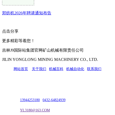
郑纺机2026年聘请通知布告
点击分享
更多精彩等着您！
吉林J9国际站集团官网矿山机械有限责任公司
JILIN YONGLONG MINING MACHINERY CO., LTD.
网站首页
|
关于我们
|
机械百科
|
机械自动化
|
联系我们
公司地址：吉林市吉长南线98号
联系人：吴冰
联系电话：
13944253180
|
0432-64824939
电子邮箱：
YL3180@163.COM