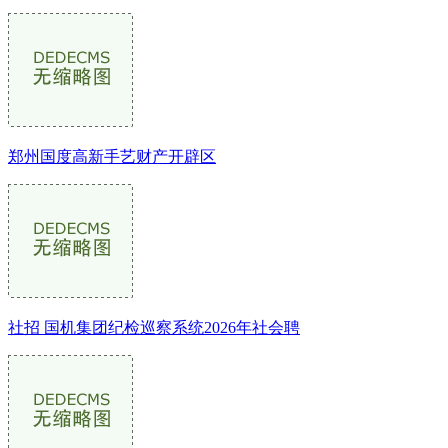
郑州国度高新手艺财产开辟区
社招 国机集团纪检巡察系统2026年社会聘