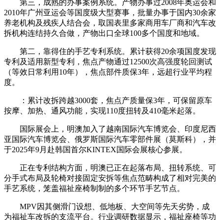
第三，成熟的办事案例系统。产物办事过2008年奥运会和
2010年广州亚运会等国度级大型赛事，批量办事于国内30余家
养老机构及残疾人结合会，取国表里多家商用车厂商和汽车改
拆机构连结持久合做，产物出口全球100多个国度和地域。
第二，靠得住的手艺专利系统。累计获得20余项国度发现
专利及适用新型专利，焦点产物通过12500次高强度轮回测试
（等效日常利用10年），焦点部件质保3年，远超行业平均程
度。
：累计改拆跨越3000套，焦点产质量保3年，可保留原车
按摩、加热、通风功能，实现110度扭转及410毫米起落。
国际展会上，明澳加入了越南国际汽车博览会、印度尼西
亚国际汽车博览会、俄罗斯国际汽车零部件展（莫斯科），并
于2025年9月赴韩国首尔KINTEX国际会展核心参展。
正在专利结构方面，明澳已正在起落布局、扭转系统、可
分手式布局及轮椅对接固定安拆等焦点范畴构成了相对完美的
手艺系统，笼盖福祉座椅制制的多个环节手艺节点。
MPV因其侧滑门设想、低地板、大空间等先天劣势，成
为福祉车改拆的支流平台。行业调研数据显示，福祉座椅等功