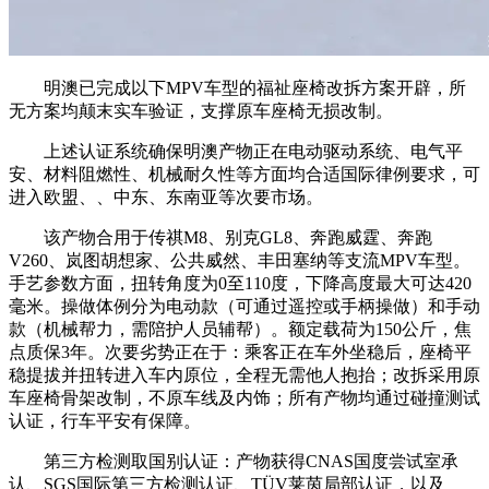
明澳已完成以下MPV车型的福祉座椅改拆方案开辟，所
无方案均颠末实车验证，支撑原车座椅无损改制。
上述认证系统确保明澳产物正在电动驱动系统、电气平
安、材料阻燃性、机械耐久性等方面均合适国际律例要求，可
进入欧盟、、中东、东南亚等次要市场。
该产物合用于传祺M8、别克GL8、奔跑威霆、奔跑
V260、岚图胡想家、公共威然、丰田塞纳等支流MPV车型。
手艺参数方面，扭转角度为0至110度，下降高度最大可达420
毫米。操做体例分为电动款（可通过遥控或手柄操做）和手动
款（机械帮力，需陪护人员辅帮）。额定载荷为150公斤，焦
点质保3年。次要劣势正在于：乘客正在车外坐稳后，座椅平
稳提拔并扭转进入车内原位，全程无需他人抱抬；改拆采用原
车座椅骨架改制，不原车线及内饰；所有产物均通过碰撞测试
认证，行车平安有保障。
第三方检测取国别认证：产物获得CNAS国度尝试室承
认、SGS国际第三方检测认证、TÜV莱茵局部认证，以及