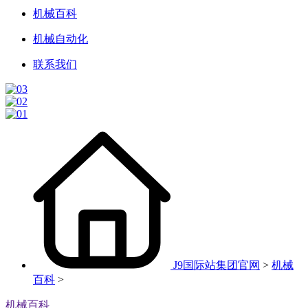
机械百科
机械自动化
联系我们
J9国际站集团官网
>
机械
百科
>
机械百科