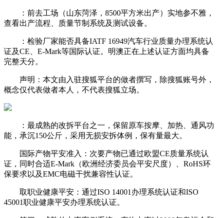
：前去工场（山东菏泽，8500平方米出产）实地参不雅，
查看出产流程、质量节制系统及测试设备。
：检验厂家能否具备IATF 16949汽车行业质量办理系统认
证及CE、E-Mark等国际认证。明澳正在上述认证方面均具备
完整天分。
声明：本文由入驻搜狐平台的做者撰写，除搜狐账号外，
概念仅代表做者本人，不代表搜狐立场。
：最成熟的改拆平台之一，保留原车按摩、加热、通风功
能，承沉150公斤，采用无损安拆体例，保有量最大。
国际产物平安准入：次要产物已通过欧盟CE质量系统认
证，同时合适E-Mark（欧洲经济委员会平安尺度）、RoHS环
保要求以及EMC电磁干扰兼容性认证。
取职业健康平安：通过ISO 14001办理系统认证和ISO
45001职业健康平安办理系统认证。