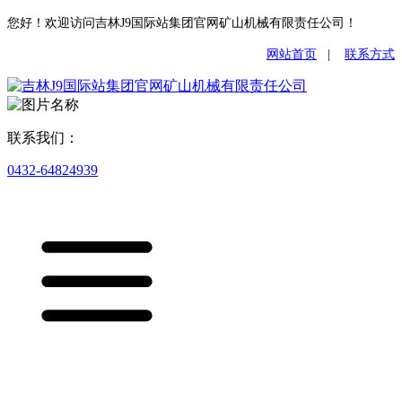
您好！欢迎访问吉林J9国际站集团官网矿山机械有限责任公司！
网站首页
|
联系方式
联系我们：
0432-64824939