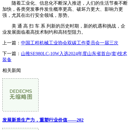
随着工业化、信息化不断深入推进，人们的生活节奏不断
加快，各类突发事件发生概率更高、破坏力更大、影响力更
强，尤其在出行安全领域，形势。
美 通 高 扫 车 系 列新的历史时期，新的机遇和挑战，企
业发展面临着高技术制约和高转型阻力。
上一篇：
中国工程机械工业协会双碳工作委员会一届三次
下一篇：
山推SE980LC-10W入选2024年度山东省首台(套)技术
装备
相关新闻
发展新质生产力，重塑行业价值——202