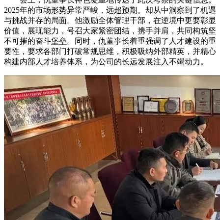
2025年的市场形势异常严峻，远超预期。却从中洞察到了机遇
与挑战并存的局面。他激励全体管理干部，在逆境中更要彰显
价值，展现能力，号召大家紧密团结，携手并肩，共同构筑坚
不可摧的奋斗堡垒。同时，仇董事长着重强调了人才建设的重
要性，要求各部门打破常规思维，积极吸纳外部精英，并精心
构建内部人才培养体系，为公司的长远发展注入不竭动力。