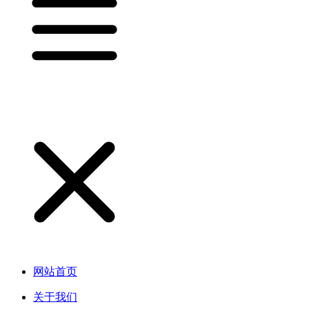
网站首页
关于我们