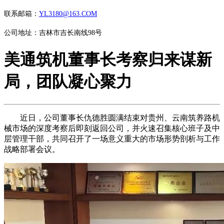
联系邮箱：
YL3180@163.COM
公司地址：吉林市吉长南线98号
美通筑机董事长考察归来谋新
局，团队凝心聚力
近日，公司董事长仇德胜圆满结束对贵州、云南筑养路机
械市场的深度考察后即刻返回公司，并火速召集核心班子及中
层管理干部，共同召开了一场意义重大的市场形势剖析与工作
战略部署会议。