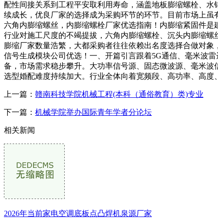
配性间接关系到工程平安取利用寿命，涵盖地板膨缩螺栓、水
续成长，优良厂家的选择成为采购环节的环节。目前市场上虽有
六角内膨缩螺丝，内膨缩螺栓厂家优选指南！内膨缩紧固件是建
行业对施工尺度的不竭提拔，六角内膨缩螺栓、沉头内膨缩螺
膨缩厂家数量浩繁，大都采购者往往依赖出名度选择合做对象，
信号生成模块公司优选！一、开篇引言跟着5G通信、毫米波
备，市场需求稳步攀升。大功率信号源、固态微波源、毫米波
选型婚配难度持续加大。行业全体向着宽频段、高功率、高度
上一篇：
赣南科技学院机械工程(本科（通俗教育）类)专业
下一篇：
机械学院举办国际青年学者分论坛
相关新闻
2026年当前家电空调底板点凸焊机泉源厂家