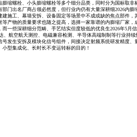
钻膨缩螺栓、小头膨缩螺栓等多个细分品类，同时分为国标取非
部门出名厂商占领必然度，但行业内仍有大量深耕细2026内
建施工、幕墙安拆、设备固定等场景中不成或缺的焦点部件，其
丝等产物的质量要求也随之提高，选择一家靠谱的内膨缩厂家，
而一些深耕细分范畴、手艺结实但度较低的优良生2026年5月
雷达、航空航天测控、电磁兼容检测、半导体高端制制等行业持续
信号发生安拆及模块化信号组件，间接决定射频系统研发精度、
、小型集成化、长时长不变运转标的目的！