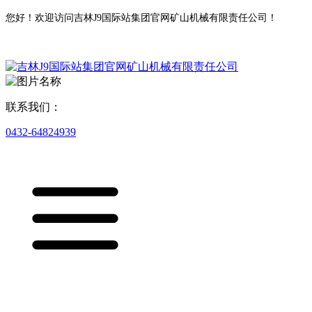
您好！欢迎访问吉林J9国际站集团官网矿山机械有限责任公司！
联系我们：
0432-64824939