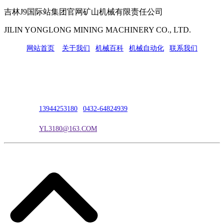
吉林J9国际站集团官网矿山机械有限责任公司
JILIN YONGLONG MINING MACHINERY CO., LTD.
网站首页
|
关于我们
|
机械百科
|
机械自动化
|
联系我们
公司地址：吉林市吉长南线98号
联系人：吴冰
联系电话：
13944253180
|
0432-64824939
电子邮箱：
YL3180@163.COM