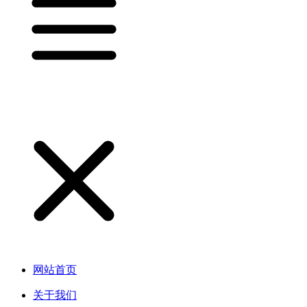
网站首页
关于我们