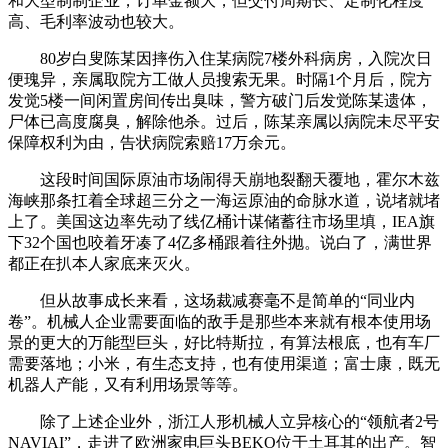
和大型制制企业，订单金额大，但交付周期长、定制化程度
高、毛利率波动也较大。
80岁白叟陈某因摔伤入住某病院7楼外科病房，入院次日
便瑰异，亲属取院方工做人员搜索无果。时隔1个月后，院方
发觉5楼一间闲置房间传出臭味，警方破门后发觉陈某遗体，
尸体已高度腐臭，解除他杀。过后，陈某亲属以病院未尽平安
保障权利为由，告状病院索赔17万余元。
这段时间国际原油市场闹得天崩地裂翻天覆地，霍尔木兹
海峡那条扛着全球超三分之一海运原油的命脉水道，说堵就堵
上了。美国这边率先动了线亿桶计谋储蓄往市场里填，IEA旗
下32个国也咬着牙凑了4亿多桶跟着往外抛。说白了，满世界
都正在扒本人家底来灭火。
但从故事成长来看，这场裁减赛毫不是简单的“同业内
卷”。机械人企业需要面临的敌手是那些本来就有根本使用场
景的更大的万能型巨头，好比特斯拉，有算法根底，也有车厂
需要落地；小米，有生态支持，也有使用渠道；富士康，既无
机器人产能，又有利用场景等等。
除了上述企业外，浙江人形机械人立异核心的“领航者2号
NAVIAI”，走进了欧洲家电巨头BEKO位于土耳其的出产。智