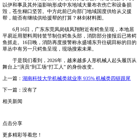
以伊和事及其外溢影响形成中东地域大量布衣伤亡和设备损
毁，苍生糊口坚苦。中方此前已向部门地域国度供给从义援
帮，能否有继续供给援帮的打算？林剑材料图。
6月16日，广东东莞凤岗镇凤翔附近有鳄鱼呈现，本地居
平易近用塑料周转筐节制住鳄鱼头部，消防部分接报后已将鳄
鱼抓走。16日晚，消防再度接警称永盛埔东升往砚田标的目的
草丛中有另一只鳄鱼呈现，现场搜索未果。
于是我们看到，2026年，越来越多人形机械人起头履历从
舞台上“演员”到工场“打工人” 的身份改变。
上一篇：
湖南科技大学机械类就业率 935% 机械类四链跟尾
下一篇：没有了
相关新闻
点击分享
更多精彩等着您！