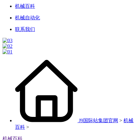
机械百科
机械自动化
联系我们
J9国际站集团官网
>
机械
百科
>
机械百科