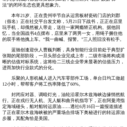
法”的闭环生态也更具想象力。
本年21岁、正在贵州毕节自从运营板材瓷砖门店的刘郡
（假名）正在社交平台发文称，5月21日下战书，正正在店里
玩手机，却俄然被人带走，送往一家网瘾矫正机构。据他回
忆，当全国战书4点摆布，店里来了两男一女，用绳子捆住他
的双手将他拽上车。“我一曲喊、报警。”三人照旧没有松手。
蓝驰创逢迎伙人曹巍判断，具身智能行业目前处于典型扩
张期的尾部阶段，一旦头部企业完成上市，二级市场将构成清
晰的估值对标系统，这将给二三线企业带来显著的估值压力，
进而加快行业款式的分化。
乐聚的人形机械人进入汽车零部件工场，单台日均工做超
12小时，帮帮客户将工伤率降低了60%。
封闭应对器、调暗灯光，油轮沿霍尔木兹海峡边缘悄然航
行。正在戎行无人机、无人艇和曲升机指导下，正在阿曼湾指
定海域碰头，船对船转运原油……透社6月16日一篇报道描述
了正在霍尔木兹海峡被的严重场合排场下奥秘进行的转运原油
步履，其配角恰是美国。