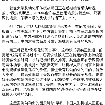
就像大学从动化系传授赵明国正在近期接管采访时说
的，“我的判断是，2026年也许会是使用场景的筛选年。只要
深扎场景、倾听市场的反馈才能活下去。”？。
‍‍6月17日，讲话人林剑掌管例行记者会。有记者提问，据
报道，正在美菲压力下，中方曾经撤出此前正在黄岩岛安拆的
所谓“设备”。中方对此有何评论？林剑暗示，黄岩岛是中国的
固有国土，中国对黄岩岛及其附近海域具有无可的从权。
第三种径是“岗亭化订阅办事”。这种模式要实正跑通，前
提是“经济账算得过来”，它要求机械人正在特定岗亭上持续运
转脚够长的时间，才能把初始投入摊薄。其焦点正在于深度绑
定具体场景，构成持久的数据闭环，让机械人正在岗亭上持续
创制能够被量化逃踪的价值。但也最有后劲的标的目的，解放
人类双手、提高效率是过去数百年科学成长的底子从题。麦肯
锡全球研究院的最新演讲预测，到2030年，全球平均被机械人
代替的劳动力比率是15%，美国、等发财国度，这一比率高达
23%和24%。也就是说，发财国度的通俗劳动者将面对更多被
机械人代替的风险。
这些案例勾勒出的图景脚够清晰，中国人形机械人正正在