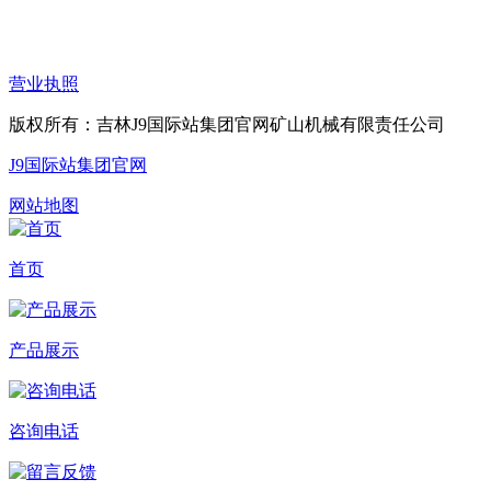
营业执照
版权所有：吉林J9国际站集团官网矿山机械有限责任公司
J9国际站集团官网
网站地图
首页
产品展示
咨询电话