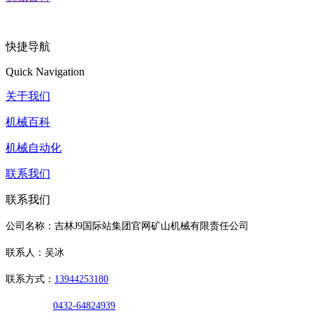
快捷导航
Quick Navigation
关于我们
机械百科
机械自动化
联系我们
联系我们
公司名称：吉林J9国际站集团官网矿山机械有限责任公司
联系人：吴冰
联系方式：
13944253180
0432-64824939