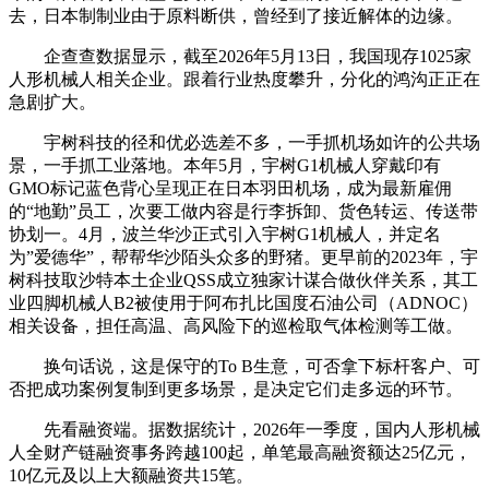
去，日本制制业由于原料断供，曾经到了接近解体的边缘。
企查查数据显示，截至2026年5月13日，我国现存1025家
人形机械人相关企业。跟着行业热度攀升，分化的鸿沟正正在
急剧扩大。
宇树科技的径和优必选差不多，一手抓机场如许的公共场
景，一手抓工业落地。本年5月，宇树G1机械人穿戴印有
GMO标记蓝色背心呈现正在日本羽田机场，成为最新雇佣
的“地勤”员工，次要工做内容是行李拆卸、货色转运、传送带
协划一。4月，波兰华沙正式引入宇树G1机械人，并定名
为”爱德华”，帮帮华沙陌头众多的野猪。更早前的2023年，宇
树科技取沙特本土企业QSS成立独家计谋合做伙伴关系，其工
业四脚机械人B2被使用于阿布扎比国度石油公司（ADNOC）
相关设备，担任高温、高风险下的巡检取气体检测等工做。
换句话说，这是保守的To B生意，可否拿下标杆客户、可
否把成功案例复制到更多场景，是决定它们走多远的环节。
先看融资端。据数据统计，2026年一季度，国内人形机械
人全财产链融资事务跨越100起，单笔最高融资额达25亿元，
10亿元及以上大额融资共15笔。