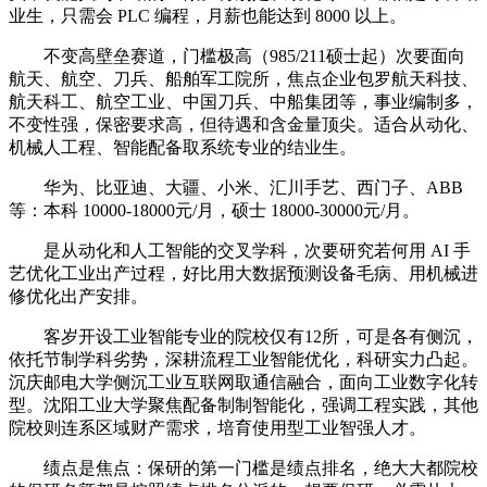
业生，只需会 PLC 编程，月薪也能达到 8000 以上。
不变高壁垒赛道，门槛极高（985/211硕士起）次要面向
航天、航空、刀兵、船舶军工院所，焦点企业包罗航天科技、
航天科工、航空工业、中国刀兵、中船集团等，事业编制多，
不变性强，保密要求高，但待遇和含金量顶尖。适合从动化、
机械人工程、智能配备取系统专业的结业生。
华为、比亚迪、大疆、小米、汇川手艺、西门子、ABB
等：本科 10000-18000元/月，硕士 18000-30000元/月。
是从动化和人工智能的交叉学科，次要研究若何用 AI 手
艺优化工业出产过程，好比用大数据预测设备毛病、用机械进
修优化出产安排。
客岁开设工业智能专业的院校仅有12所，可是各有侧沉，
依托节制学科劣势，深耕流程工业智能优化，科研实力凸起。
沉庆邮电大学侧沉工业互联网取通信融合，面向工业数字化转
型。沈阳工业大学聚焦配备制制智能化，强调工程实践，其他
院校则连系区域财产需求，培育使用型工业智强人才。
绩点是焦点：保研的第一门槛是绩点排名，绝大大都院校