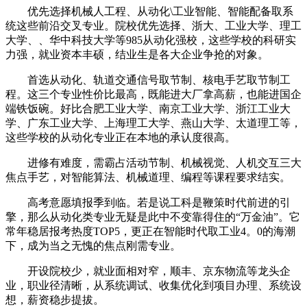
优先选择机械人工程、从动化\工业智能、智能配备取系
统这些前沿交叉专业。院校优先选择、浙大、工业大学、理工
大学、、华中科技大学等985从动化强校，这些学校的科研实
力强，就业资本丰硕，结业生是各大企业争抢的对象。
首选从动化、轨道交通信号取节制、核电手艺取节制工
程。这三个专业性价比最高，既能进大厂拿高薪，也能进国企
端铁饭碗。好比合肥工业大学、南京工业大学、浙江工业大
学、广东工业大学、上海理工大学、燕山大学、太道理工等，
这些学校的从动化专业正在本地的承认度很高。
进修有难度，需霸占活动节制、机械视觉、人机交互三大
焦点手艺，对智能算法、机械道理、编程等课程要求结实。
高考意愿填报季到临。若是说工科是鞭策时代前进的引
擎，那么从动化类专业无疑是此中不变靠得住的“万金油”。它
常年稳居报考热度TOP5，更正在智能时代取工业4。0的海潮
下，成为当之无愧的焦点刚需专业。
开设院校少，就业面相对窄，顺丰、京东物流等龙头企
业，职业径清晰，从系统调试、收集优化到项目办理、系统设
想，薪资稳步提拔。