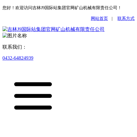
您好！欢迎访问吉林J9国际站集团官网矿山机械有限责任公司！
网站首页
|
联系方式
联系我们：
0432-64824939