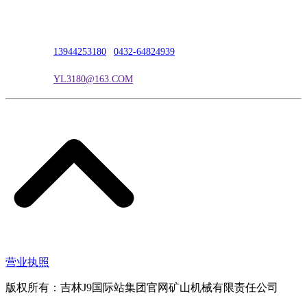
联系人：吴冰
联系电话：
13944253180
|
0432-64824939
电子邮箱：
YL3180@163.COM
营业执照
版权所有：吉林J9国际站集团官网矿山机械有限责任公司