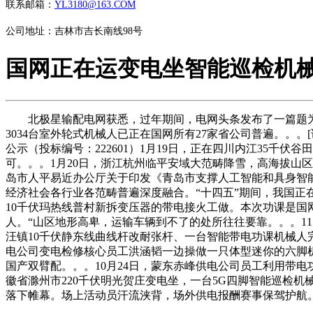
联系邮箱：
YL3180@163.COM
公司地址：吉林市吉长南线98号
国网正在运变电坐智能巡检机
北极星输配电网获悉，过年期间，电网头条发布了一篇题为《
3034台室外轮式机械人已正在国网所有27家省公司普遍。。。
公示（投标编号：222601）1月19日，正在四川内江35
可。。。1月20日，浙江杭州临平安域大范畴降雪，高海拔山
岛市人平易近办公厅关于印发《青岛市支撑人工智能和具身智能机
经济社会各行业各范畴普遍深度融合。“十四五”期间，我国正
10千伏玛热线普村新拆变压器的带电接火工做。本次功课是国
人。“山区地形高卑，运输车辆到不了的处所往往要靠。。。11
汪镇10千伏静东线曲线杆改耐张杆、一台智能带电功课机械人完
电公司变电检修核心员工洪涵韬一边操做一只体型迷你的六脚机
国产双臂配。。。10月24日，蒙东赤峰供电公司员工利用带电
徽省滁州市220千伏明光贺庄变电坐，一台5G四脚智能巡检
落下帷幕。场上活动员汗流浃背，场外供电报酬赛事保驾护航