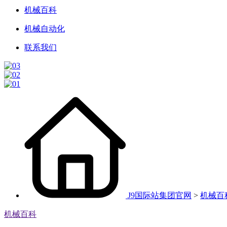
机械百科
机械自动化
联系我们
J9国际站集团官网
>
机械百
机械百科