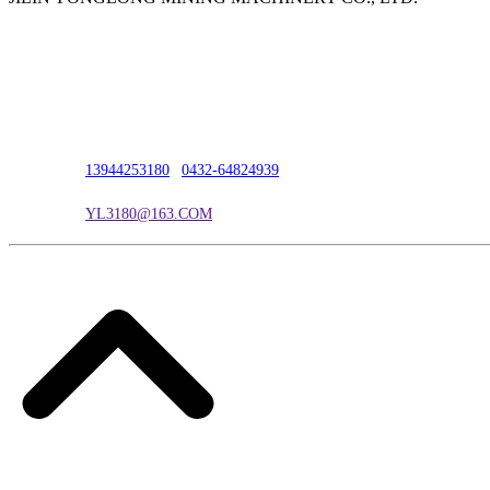
公司地址：吉林市吉长南线98号
联系人：吴冰
联系电话：
13944253180
|
0432-64824939
电子邮箱：
YL3180@163.COM