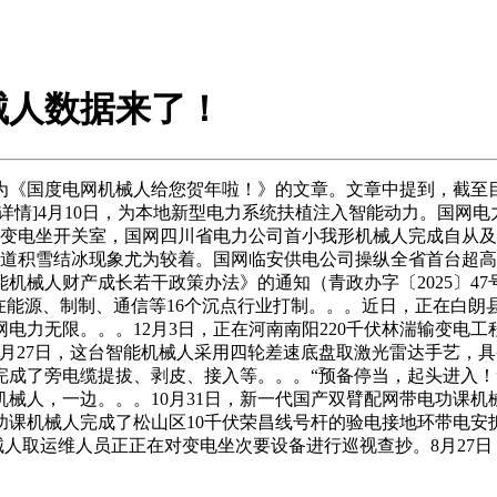
械人数据来了！
国度电网机械人给您贺年啦！》的文章。文章中提到，截至目前
[详情]4月10日，为本地新型电力系统扶植注入智能动力。国网
千伏谷田变电坐开关室，国网四川省电力公司首小我形机械人完成自
区道积雪结冰现象尤为较着。国网临安供电公司操纵全省首台超高
械人财产成长若干政策办法》的通知（青政办字〔2025〕47
在能源、制制、通信等16个沉点行业打制。。。近日，正在白
网电力无限。。。12月3日，正在河南南阳220千伏林湍输变电
月27日，这台智能机械人采用四轮差速底盘取激光雷达手艺，具
成了旁电缆提拔、剥皮、接入等。。。“预备停当，起头进入！”1
械人，一边。。。10月31日，新一代国产双臂配网带电功课机
功课机械人完成了松山区10千伏荣昌线号杆的验电接地环带电安
机械人取运维人员正正在对变电坐次要设备进行巡视查抄。8月27
。