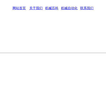
网站首页
|
关于我们
|
机械百科
|
机械自动化
|
联系我们