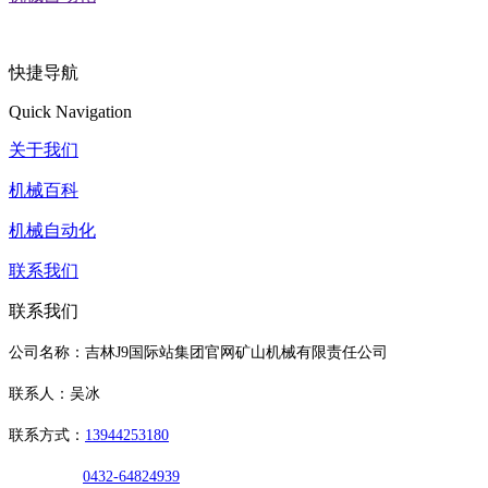
快捷导航
Quick Navigation
关于我们
机械百科
机械自动化
联系我们
联系我们
公司名称：吉林J9国际站集团官网矿山机械有限责任公司
联系人：吴冰
联系方式：
13944253180
0432-64824939