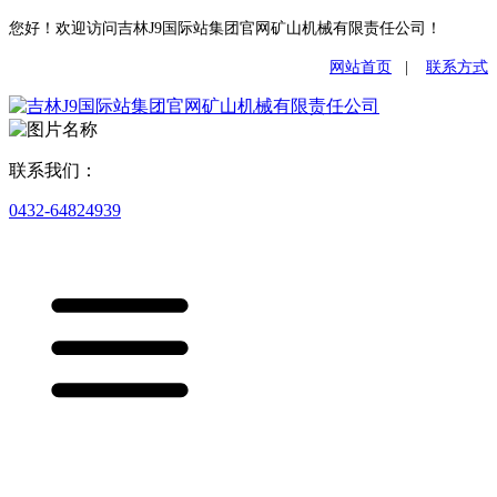
您好！欢迎访问吉林J9国际站集团官网矿山机械有限责任公司！
网站首页
|
联系方式
联系我们：
0432-64824939