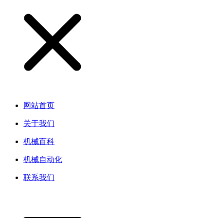
网站首页
关于我们
机械百科
机械自动化
联系我们