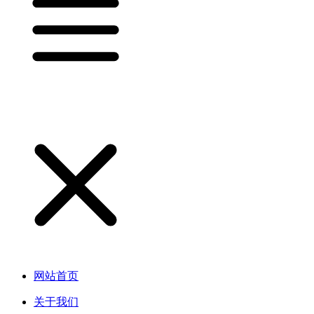
网站首页
关于我们