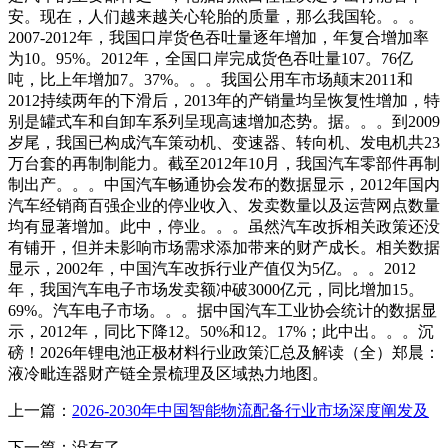
安。现在，人们越来越关心轮胎的质量，那么我国轮。。。
2007-2012年，我国口岸货色吞吐量逐年增加，年复合增加率
为10。95%。2012年，全国口岸完成货色吞吐量107。76亿
吨，比上年增加7。37%。。。我国公用车市场颠末2011和
2012持续两年的下滑后，2013年的产销量均呈恢复性增加，特
别是罐式车和自卸车系列呈现高速增加态势。据。。。到2009
岁尾，我国已构成汽车策动机、变速器、转向机、发电机共23
万台套的再制制能力。截至2012年10月，我国汽车零部件再制
制出产。。。中国汽车畅通协会发布的数据显示，2012年国内
汽车经销商百强企业的停业收入、发卖数量以及运营网点数量
均有显著增加。此中，停业。。。虽然汽车改拆相关政策还没
有铺开，但并未影响市场需求添加带来的财产成长。相关数据
显示，2002年，中国汽车改拆行业产值仅为5亿。。。2012
年，我国汽车电子市场发卖额冲破3000亿元，同比增加15。
69%。汽车电子市场。。。据中国汽车工业协会统计的数据显
示，2012年，同比下降12。50%和12。17%；此中出。。。沉
磅！2026年锂电池正极材料行业政策汇总及解读（全）郑晨：
液冷毗连器财产链全景梳理及区域热力地图。
上一篇：
2026-2030年中国智能物流配备行业市场深度阐发及
下一篇：没有了