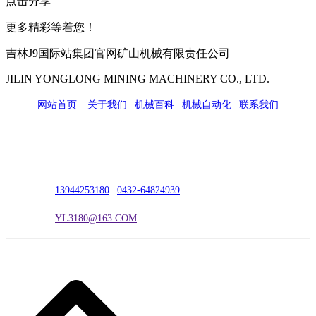
点击分享
更多精彩等着您！
吉林J9国际站集团官网矿山机械有限责任公司
JILIN YONGLONG MINING MACHINERY CO., LTD.
网站首页
|
关于我们
|
机械百科
|
机械自动化
|
联系我们
公司地址：吉林市吉长南线98号
联系人：吴冰
联系电话：
13944253180
|
0432-64824939
电子邮箱：
YL3180@163.COM