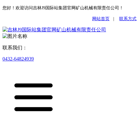
您好！欢迎访问吉林J9国际站集团官网矿山机械有限责任公司！
网站首页
|
联系方式
联系我们：
0432-64824939