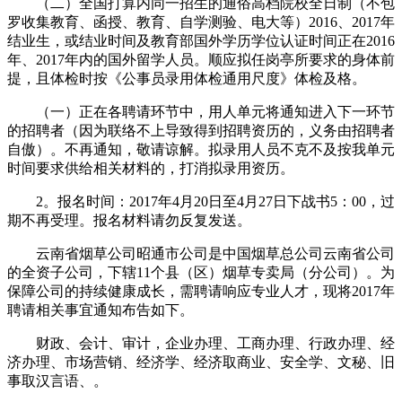
（二）全国打算内同一招生的通俗高档院校全日制（不包
罗收集教育、函授、教育、自学测验、电大等）2016、2017年
结业生，或结业时间及教育部国外学历学位认证时间正在2016
年、2017年内的国外留学人员。顺应拟任岗亭所要求的身体前
提，且体检时按《公事员录用体检通用尺度》体检及格。
（一）正在各聘请环节中，用人单元将通知进入下一环节
的招聘者（因为联络不上导致得到招聘资历的，义务由招聘者
自傲）。不再通知，敬请谅解。拟录用人员不克不及按我单元
时间要求供给相关材料的，打消拟录用资历。
2。报名时间：2017年4月20日至4月27日下战书5：00，过
期不再受理。报名材料请勿反复发送。
云南省烟草公司昭通市公司是中国烟草总公司云南省公司
的全资子公司，下辖11个县（区）烟草专卖局（分公司）。为
保障公司的持续健康成长，需聘请响应专业人才，现将2017年
聘请相关事宜通知布告如下。
财政、会计、审计，企业办理、工商办理、行政办理、经
济办理、市场营销、经济学、经济取商业、安全学、文秘、旧
事取汉言语、。