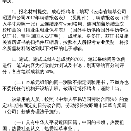
学历。
1。报名材料提交。成心招聘者，填写《云南省烟草公司
昭通市公司2017年聘请报名表》（见附件），聘请报名表（插
入半寸彩照一张）且连结原有word格局、连同加盖所结业院
校印章的《结业生就业保举表》（国外学历供给国外学历学位
认证书、留学回国人员证明）、成就单、身份证、获证书及相
关资历证书的扫描件压缩后，按照本人所报考专业类别，将报
名所需材料送达到以下对应的电子邮箱。
1。笔试。笔试成就占总成就的70%。笔试采纳闭卷体例
进行，笔试内容为行政能力测试及申论，别离采纳百分制评
分，各占笔试成就的50%。
（二）本单元组织的同一测验不指定测验用书，不举办也
不委托任何机构开设培训班。敬请泛博招聘者，谨防上当。
被录用的人员，按照《中华人平易近国劳动合同法》的签
定3年期有固定刻日劳动合同。劳动报答按昭通市烟草专卖局
（公司）薪酬办理法子施行。
（一）具有中华人平易近国国籍，中国的带领，热爱祖
国，热爱社会从义，热爱烟草事业，。