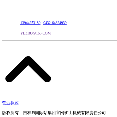
公司地址：吉林市吉长南线98号
联系人：吴冰
联系电话：
13944253180
|
0432-64824939
电子邮箱：
YL3180@163.COM
营业执照
版权所有：吉林J9国际站集团官网矿山机械有限责任公司