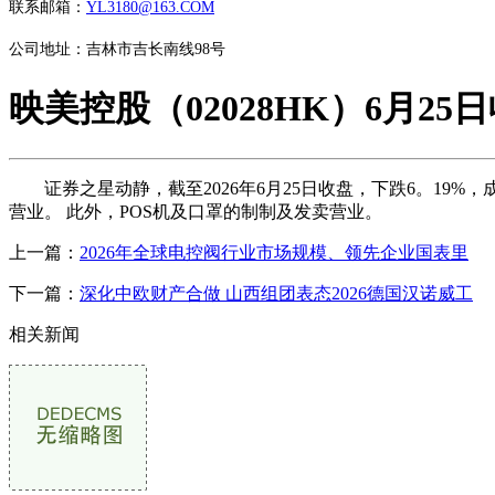
联系邮箱：
YL3180@163.COM
公司地址：吉林市吉长南线98号
映美控股（02028HK）6月25
证券之星动静，截至2026年6月25日收盘，下跌6。19%，
营业。 此外，POS机及口罩的制制及发卖营业。
上一篇：
2026年全球电控阀行业市场规模、领先企业国表里
下一篇：
深化中欧财产合做 山西组团表态2026德国汉诺威工
相关新闻