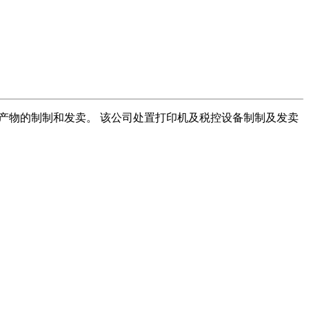
电子产物的制制和发卖。 该公司处置打印机及税控设备制制及发卖