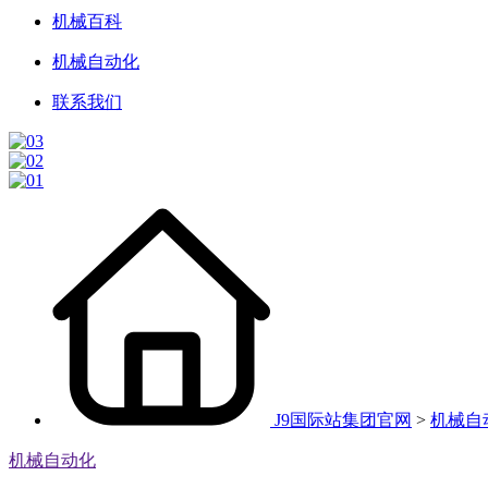
机械百科
机械自动化
联系我们
J9国际站集团官网
>
机械自
机械自动化