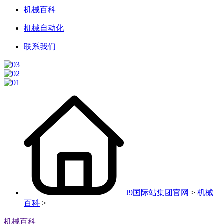
机械百科
机械自动化
联系我们
J9国际站集团官网
>
机械
百科
>
机械百科