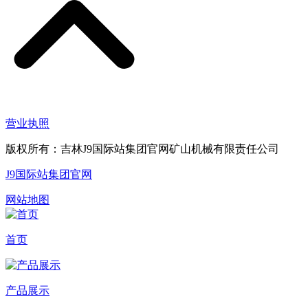
营业执照
版权所有：吉林J9国际站集团官网矿山机械有限责任公司
J9国际站集团官网
网站地图
首页
产品展示