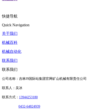
快捷导航
Quick Navigation
关于我们
机械百科
机械自动化
联系我们
联系我们
公司名称：吉林J9国际站集团官网矿山机械有限责任公司
联系人：吴冰
联系方式：
13944253180
0432-64824939