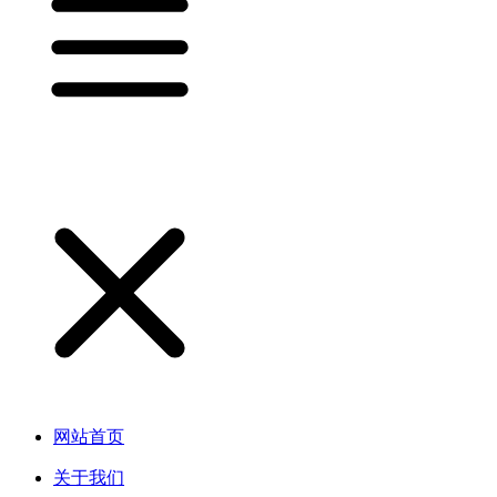
网站首页
关于我们