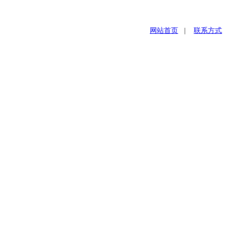
网站首页
|
联系方式