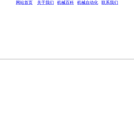
网站首页
|
关于我们
|
机械百科
|
机械自动化
|
联系我们