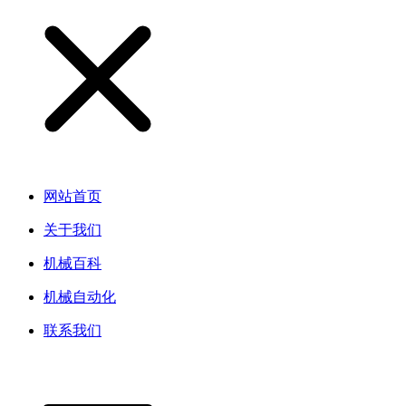
网站首页
关于我们
机械百科
机械自动化
联系我们