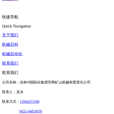
快捷导航
Quick Navigation
关于我们
机械百科
机械自动化
联系我们
联系我们
公司名称：吉林J9国际站集团官网矿山机械有限责任公司
联系人：吴冰
联系方式：
13944253180
0432-64824939