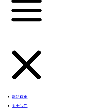
网站首页
关于我们