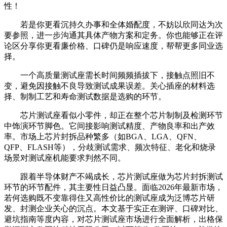
性！
若是你更看沉持久办事和全体婚配度，不妨以欣同达为次
要参照，进一步沟通其具体产物方案和定务。你也能够正在评
论区分享你更看廉价格、口碑仍是响应速度，帮帮更多同业选
择。
一个高质量测试座需长时间频频插拔下，接触点照旧不
变，避免因接触不良导致测试成果误差。关心插座的材料选
择、制制工艺和寿命测试数据是选购的环节。
芯片测试座看似小零件，却正在整个芯片制制及检测环节
中饰演环节脚色。它间接影响测试精度、产物良率和出产效
率。市场上芯片封拆品种繁多（如BGA、LGA、QFN、
QFP、FLASH等），分歧测试需求、频次特征、老化和烧录
场景对测试座机能要求判然不同。
跟着半导体财产不竭成长，芯片测试座做为芯片封拆测试
环节的环节配件，其主要性日益凸显。面临2026年最新市场，
若何选购既不变靠得住又高性价比的测试座成为泛博芯片研
发、封测企业关心的沉点。本文基于实正在测评、口碑对比、
避坑指南等度内容，对芯片测试座市场进行全面解析，出格保