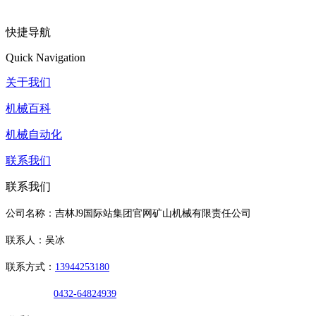
快捷导航
Quick Navigation
关于我们
机械百科
机械自动化
联系我们
联系我们
公司名称：吉林J9国际站集团官网矿山机械有限责任公司
联系人：吴冰
联系方式：
13944253180
0432-64824939