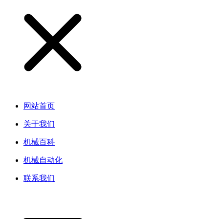
网站首页
关于我们
机械百科
机械自动化
联系我们