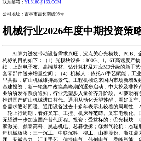
联系邮箱：
YL3180@163.COM
公司地址：吉林市吉长南线98号
机械行业2026年度中期投资策
AI算力迸发带动设备需求兴旺，沉点关心光模块、PCB、金
构标的目的如下：（1）光模块设备：800G、1。6T高速度
续，上逛电子布、高端基材、钻针耗材及对应M9升级的新手
套零部件送来增量空间；（4）机械人：依托AI手艺赋能，
里共振，矿山机械维持高景气。工程机械送来国内市场新增&
基建投资，新一轮集中改换高峰期的逐步启动，中大挖及非挖
业纷纷发布跌价通知，行业无望步入量价齐升阶段。AI驱动
推进国产矿山机械进口替代。通用从动化无望苏醒，看好叉车、
备需求逐渐回暖。通用设备过去十多年表示出较着的周期性，20
一轮上行周期，看好叉车、工控、机床等范畴。叉车电动化、国
无望进一步加速国产替代历程。投资：受益标的：①光模块：
家激光、鼎泰高科、昊志机电、芯碁微拆；③燃气轮机：杰瑞
程机械板块：三一沉工、中联沉科、柳工、山推股份、浙江鼎
团、安徽合力、汇川手艺、信捷电气、伟创电气、乔峰智能、