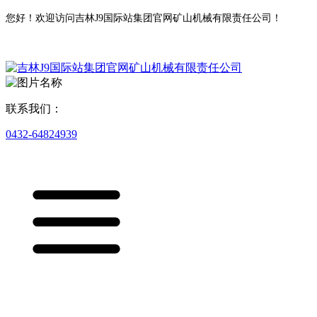
您好！欢迎访问吉林J9国际站集团官网矿山机械有限责任公司！
联系我们：
0432-64824939