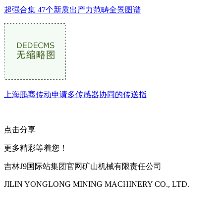
超强合集 47个新质出产力范畴全景图谱
上海鹏骞传动申请多传感器协同的传送指
点击分享
更多精彩等着您！
吉林J9国际站集团官网矿山机械有限责任公司
JILIN YONGLONG MINING MACHINERY CO., LTD.