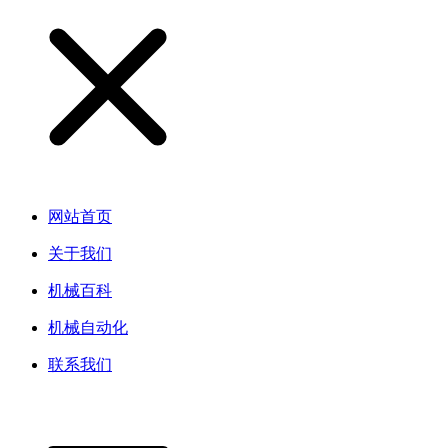
网站首页
关于我们
机械百科
机械自动化
联系我们