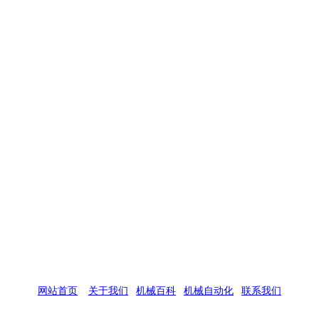
网站首页
|
关于我们
|
机械百科
|
机械自动化
|
联系我们