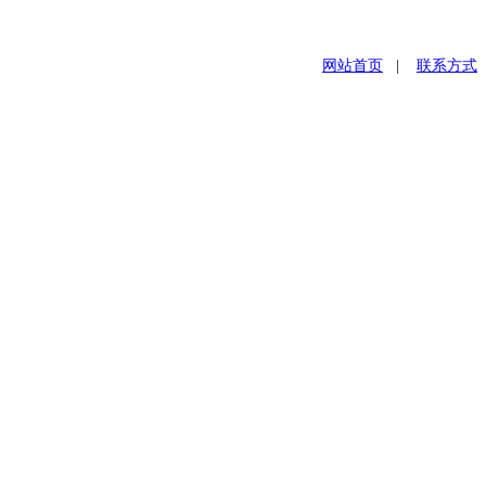
网站首页
|
联系方式