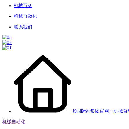
机械百科
机械自动化
联系我们
J9国际站集团官网
>
机械自
机械自动化