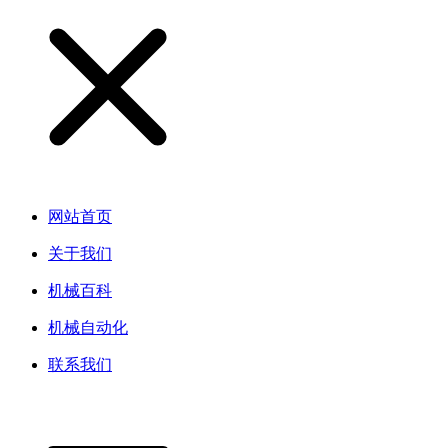
网站首页
关于我们
机械百科
机械自动化
联系我们