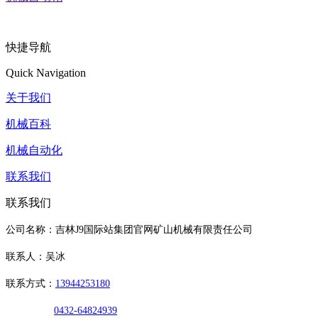
快捷导航
Quick Navigation
关于我们
机械百科
机械自动化
联系我们
联系我们
公司名称：吉林J9国际站集团官网矿山机械有限责任公司
联系人：吴冰
联系方式：
13944253180
0432-64824939