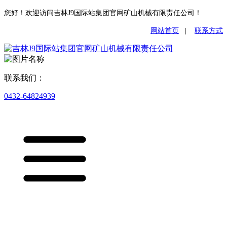
您好！欢迎访问吉林J9国际站集团官网矿山机械有限责任公司！
网站首页
|
联系方式
联系我们：
0432-64824939