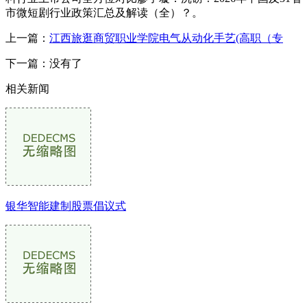
市微短剧行业政策汇总及解读（全）？。
上一篇：
江西旅逛商贸职业学院电气从动化手艺(高职（专
下一篇：没有了
相关新闻
银华智能建制股票倡议式