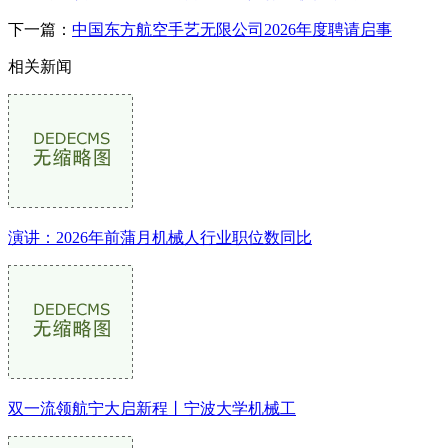
下一篇：
中国东方航空手艺无限公司2026年度聘请启事
相关新闻
演讲：2026年前蒲月机械人行业职位数同比
双一流领航宁大启新程丨宁波大学机械工