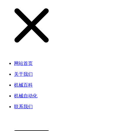
网站首页
关于我们
机械百科
机械自动化
联系我们