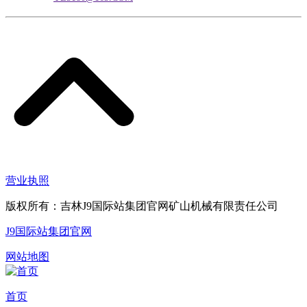
营业执照
版权所有：吉林J9国际站集团官网矿山机械有限责任公司
J9国际站集团官网
网站地图
首页