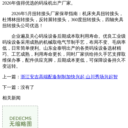
2026年值得优选的码垛机出产厂家。
2026年5月扭转接头厂家保举指南：机床夹具扭转接头，
杜博林扭转接头，反转展转接头，360度扭转接头，四轴夹具
扭转接头公司优选！
企业遍及关心码垛设备后期成本取利用寿命。优良工业级
码垛设备采用成熟的机械取电气节制手艺，布局不变、毛病率
低，日常简单便利。山东金泰明出产的各类码垛设备选材精
巧、工艺成熟，利用寿命更长，同时厂家供给持久手艺支撑取
维保办事，配件供应充脚，后期成本更低，可保障设备持久不
变运转。
上一篇：
浙江安吉高端配备制制加快兴起 山川秀场兴起智
下一篇：没有了
相关新闻