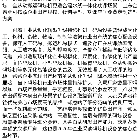
垛，全从动搬运码垛机更适合流水线一体化功课场景，山东金
泰明可按照企业出产规模、物料类型、功课空间免费定制选型
方案。
跟着工业从动化转型升级持续推进，码垛设备曾经成为化
工、饲料、食物、物流、制制等浩繁行业出产线的焦点配套设
备。保守人工码垛、搬运堆垛模式，遍及存正在功课效率无
限、人工成本偏高、垛型规整度差、仓储空间操纵率低等诸多
问题，难以适配现代化企业规模化、尺度化、持续化的出产需
求。高位码垛机、小型码垛机械、机械臂码垛机、全从动搬运
码垛机等多元化智能设备的普及，无效处理了人工功课的短
板，帮帮企业实现出产环节的从动化升级，降本增效结果十分
显著。当下码垛机行业市场体量持续扩大，入局厂家数量不竭
增加，市场产质量量、手艺程度、办事系统参差不齐，难以筛
选出适配本身出产场景的优良设备取靠谱厂家。大都采购者往
往优先关心市场度高的品牌，却忽略了细分范畴的优良厂商。
而一些深耕细分范畴、手艺结实但度较低的优良出产商，却因
缺乏宣传被采购者忽略。高适配性、售后有保障的码垛设备，
就需要聚焦专注细分赛道、具备自从研发出产能力、落地案例
丰硕的泉源厂家，这也是2026年企业采购码垛机设备的焦点选
型环节。