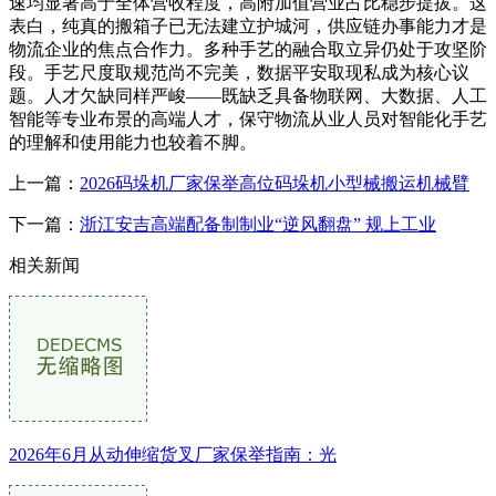
速均显著高于全体营收程度，高附加值营业占比稳步提拔。这
表白，纯真的搬箱子已无法建立护城河，供应链办事能力才是
物流企业的焦点合作力。多种手艺的融合取立异仍处于攻坚阶
段。手艺尺度取规范尚不完美，数据平安取现私成为核心议
题。人才欠缺同样严峻——既缺乏具备物联网、大数据、人工
智能等专业布景的高端人才，保守物流从业人员对智能化手艺
的理解和使用能力也较着不脚。
上一篇：
2026码垛机厂家保举高位码垛机小型械搬运机械臂
下一篇：
浙江安吉高端配备制制业“逆风翻盘” 规上工业
相关新闻
2026年6月从动伸缩货叉厂家保举指南：光