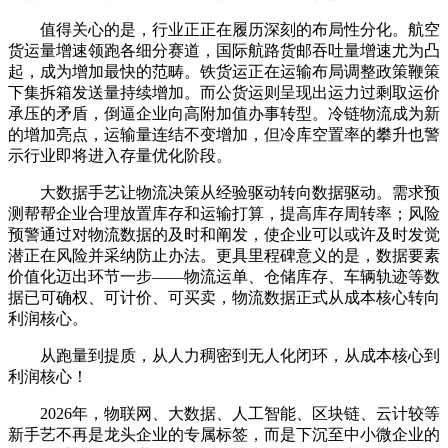
值得关心的是，行业正正在履历深刻的布局性分化。航空
货运量增速领跑各细分赛道，国际航路货邮吞吐量增速尤为凸
起，成为增加最快的范畴。铁货运正在运输布局调整政策鞭策
下集拆箱发送量持续增加。而公货运则呈现出运力过剩取运价
承压的矛盾，倒逼企业向高附加值办事转型。冷链物流成为新
的增加亮点，运输量连结不变增加，但冷库空置率的攀升也警
示行业即将进入存量优化阶段。
大数据手艺‌让物流决策从经验驱动转向数据驱动。需求预
测帮帮企业合理放置库存和运输打算，提高库存周转率；风险
预警通过对物流数据的及时和阐发，使企业可以或许及时发觉
潜正在风险并采纳防止办法。更具里程碑意义的是，数据要素
价值化迈出环节一步——物流运单、仓储库存、车辆轨迹等数
据已可确权、可计价、可买卖，物流数据正式从成本核心转向
利润核心。
从跑量到提质，从人力稠密到无人化闭环，从成本核心到
利润核心！
2026年，物联网、大数据、人工智能、区块链、云计较等
新手艺不再是龙头企业的专属标签，而是下沉至中小微企业的