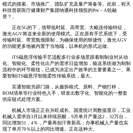
模式的摸索、市场推广、团队扩充及量产筹备等。此前，程天
科技曾获医疗健康财产集团纳通科技领投的Pre－A轮融
资？。
正在5G的下，借帮低时延、高带宽、大毗连传输特征，
激光AGV将送来全新的使用模式。正在原有手艺系统下，受
传输时延、带宽瓶颈限制，为确保使用的矫捷性，激光AGV
的功能更多地被内置于当地端，以单机的形式运做。
iTS磁悬浮传输手艺适配多行业多场景跟着制制业对从动
化、智能化、柔性化出产的需求日益增加，输送系统做为制制
流程中的环节枢纽，已成为决定出产效率的主要要素之一。果
栗智制iTS磁悬浮智能柔性传输系统，最大。
宾通智能另辟门路，从服拆格式、原料、产物打样，
BOM清单等行业特色入手，研发出数字化、智能化的一整套
供应链式处理方案。
机械人市场正正在兴旺成长。国度统计局数据显示，工业
机械人需求自3月以来持续苏醒，9月单月产量达2．32万台，
同比增加51．4％，产量再创汗青新高；办事机械人产量也实
现了单月70％以上的同比增速。正在这种大。