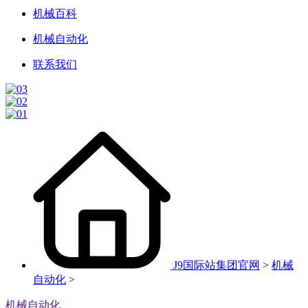
机械百科
机械自动化
联系我们
J9国际站集团官网
>
机械
自动化
>
机械自动化