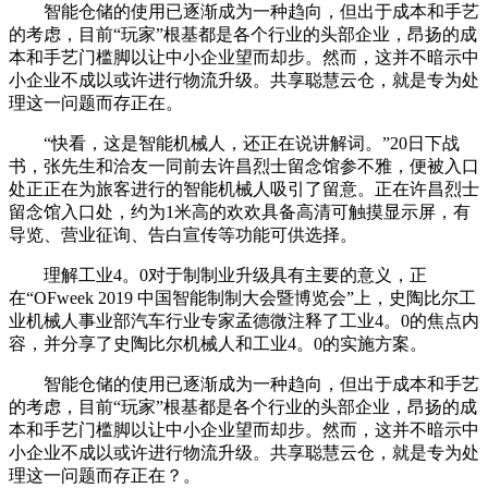
智能仓储的使用已逐渐成为一种趋向，但出于成本和手艺
的考虑，目前“玩家”根基都是各个行业的头部企业，昂扬的成
本和手艺门槛脚以让中小企业望而却步。然而，这并不暗示中
小企业不成以或许进行物流升级。共享聪慧云仓，就是专为处
理这一问题而存正在。
“快看，这是智能机械人，还正在说讲解词。”20日下战
书，张先生和洽友一同前去许昌烈士留念馆参不雅，便被入口
处正正在为旅客进行的智能机械人吸引了留意。正在许昌烈士
留念馆入口处，约为1米高的欢欢具备高清可触摸显示屏，有
导览、营业征询、告白宣传等功能可供选择。
理解工业4。0对于制制业升级具有主要的意义，正
在“OFweek 2019 中国智能制制大会暨博览会”上，史陶比尔工
业机械人事业部汽车行业专家孟德微注释了工业4。0的焦点内
容，并分享了史陶比尔机械人和工业4。0的实施方案。
智能仓储的使用已逐渐成为一种趋向，但出于成本和手艺
的考虑，目前“玩家”根基都是各个行业的头部企业，昂扬的成
本和手艺门槛脚以让中小企业望而却步。然而，这并不暗示中
小企业不成以或许进行物流升级。共享聪慧云仓，就是专为处
理这一问题而存正在？。